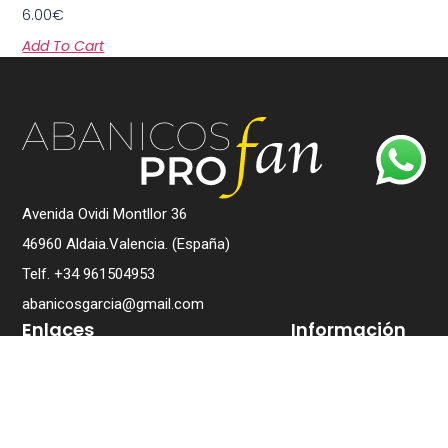
6.00
€
Add To Cart
Avenida Ovidi Montllor 36
46960 Aldaia.Valencia. (España)
Telf. +34 961504953
abanicosgarcia@gmail.com
Enlaces
Información
Home
Política de
Privacidad
Conócenos
Politica de
Asociaciones
Cookies
Tienda