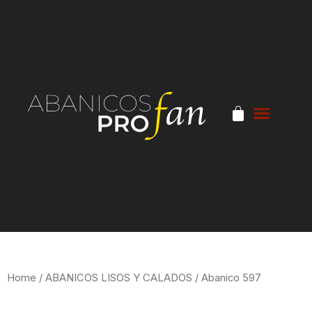
Home
/
ABANICOS LISOS Y CALADOS
/ Abanico 597