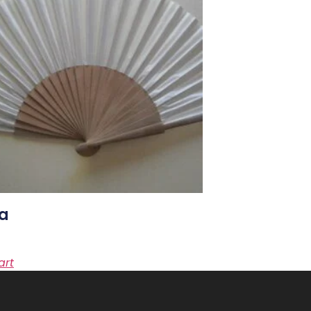
da
art