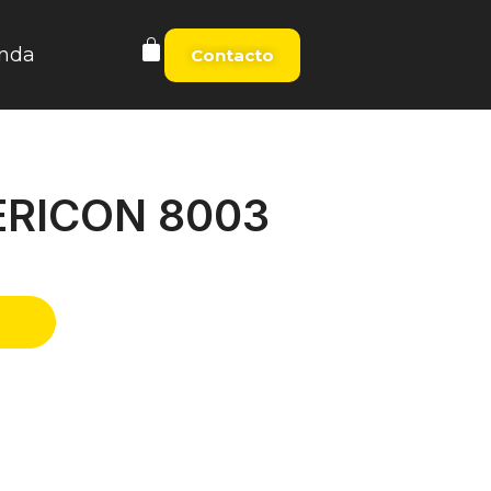
nda
Contacto
ERICON 8003
t