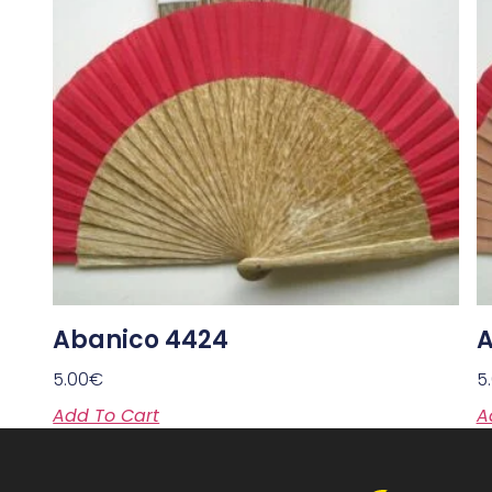
Abanico 4424
A
5.00
€
5
Add To Cart
A