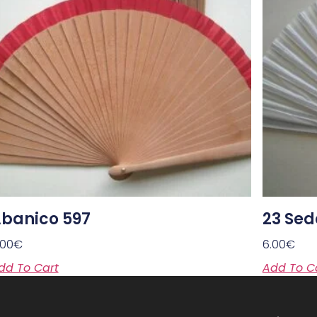
banico 597
23 Se
.00
€
6.00
€
dd To Cart
Add To C