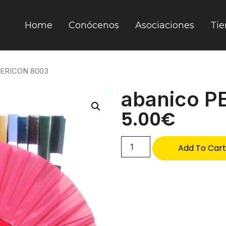
Home
Conócenos
Asociaciones
Tie
PERICON 8003
abanico P
5.00
€
Add To Car