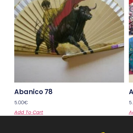
Abanico 78
A
5.00
€
5
Add To Cart
A