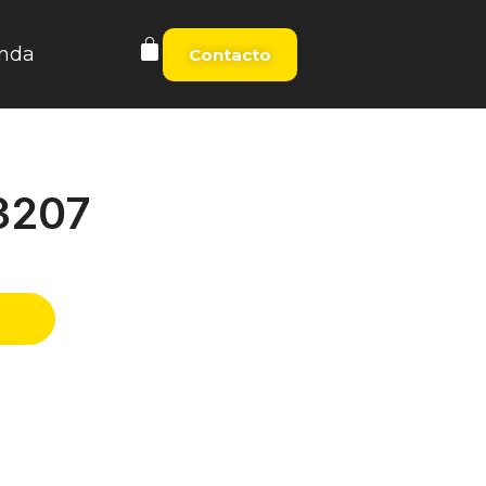
nda
Contacto
3207
t