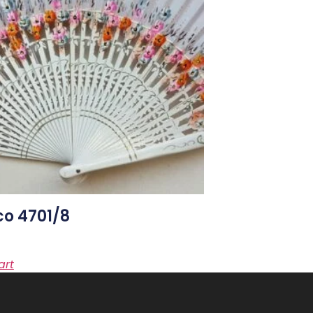
o 4701/8
art