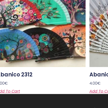
banico 2312
Abanic
.00
€
4.00
€
dd To Cart
Add To C