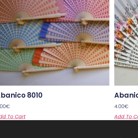
banico 8010
Abanic
.00
€
4.00
€
dd To Cart
Add To C