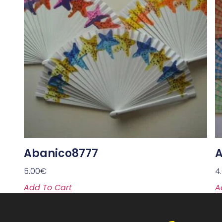
Abanico8777
A
5.00
€
4
Add To Cart
A