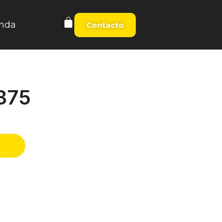
nda
Contacto
875
t