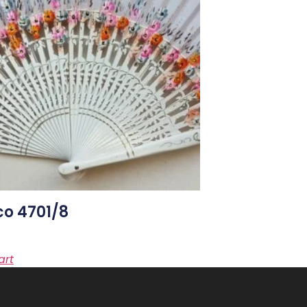
o 4701/8
art