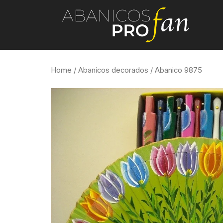
Home
/
Abanicos decorados
/ Abanico 9875