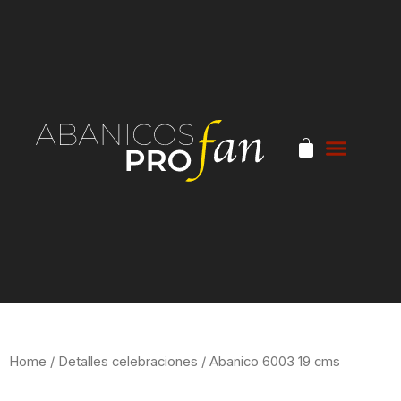
Home
/
Detalles celebraciones
/ Abanico 6003 19 cms