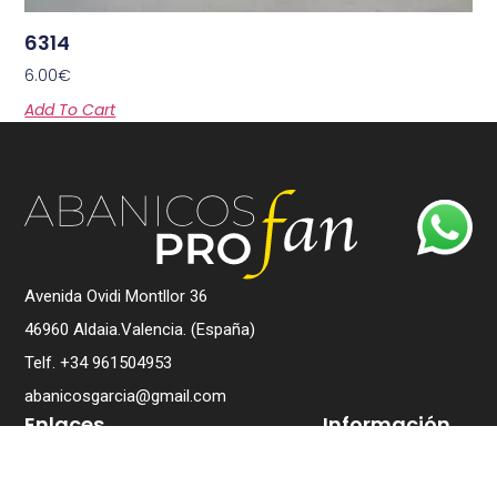
6314
6.00
€
Add To Cart
Avenida Ovidi Montllor 36
46960 Aldaia.Valencia. (España)
Telf. +34 961504953
abanicosgarcia@gmail.com
Enlaces
Información
Home
Política de
Privacidad
Conócenos