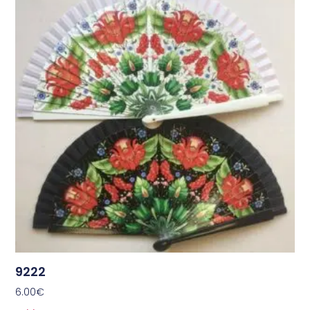
9222
6.00
€